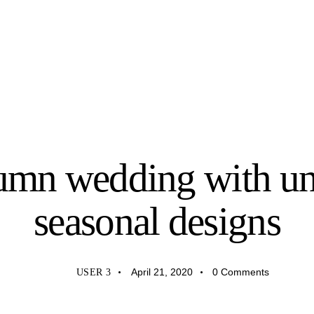
WEDDING
umn wedding with un
seasonal designs
April 21, 2020
0
Comments
USER 3