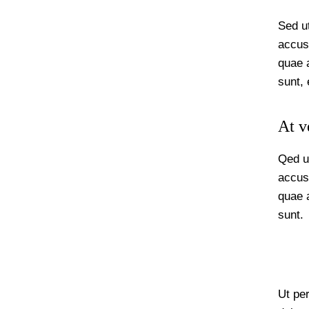
Sed ut
accus
quae a
sunt, 
At v
Qed ut
accus
quae a
sunt.
Ut pe