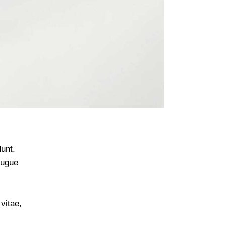
unt.
augue
 vitae,