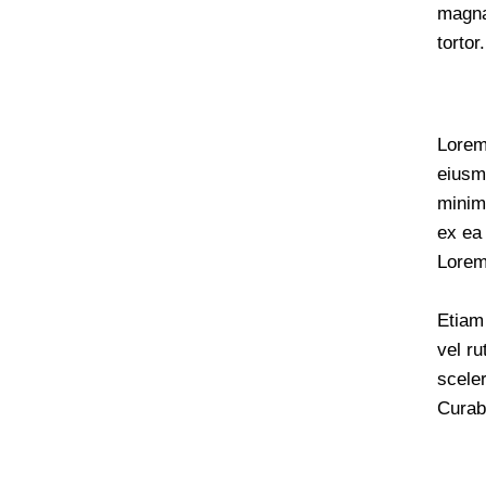
magna
tortor.
Lorem 
eiusm
minim 
ex ea
Lorem 
Etiam 
vel r
scele
Curabi