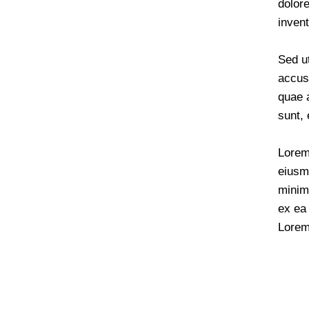
dolor
invent
Sed ut
accus
quae a
sunt, 
Lorem 
eiusm
minim 
ex ea
Lorem 