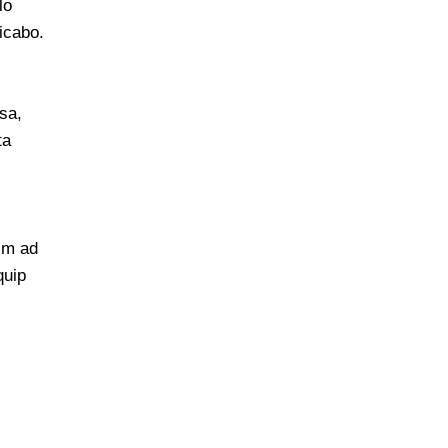
lo
licabo.
sa,
ta
nim ad
quip