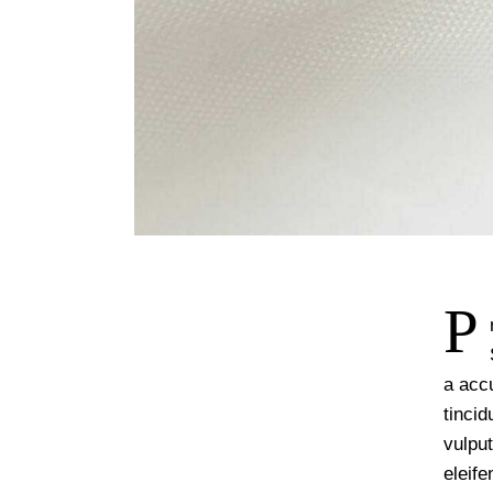
P
a accu
tinci
vulput
eleife