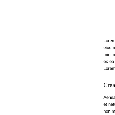
Lorem 
eiusm
minim 
ex ea
Lorem 
Crea
Aenea
et ne
non mo