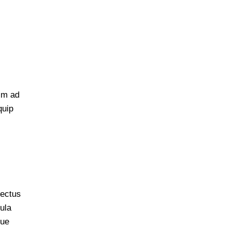
nim ad
quip
nectus
ula
gue