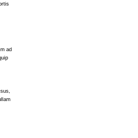
rtis
nim ad
quip
isus,
ullam