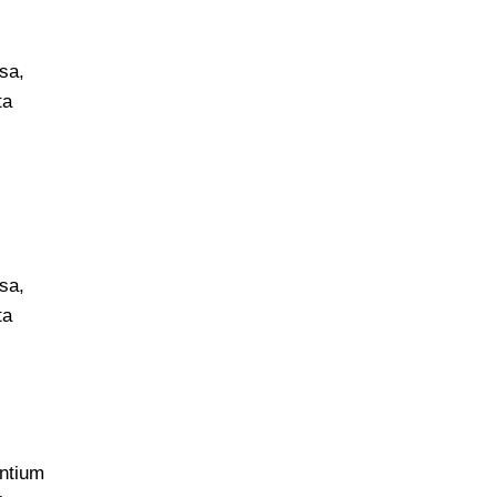
sa,
ta
sa,
ta
antium