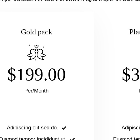
Gold pack
Pla
$199.00
$3
Per/Month
Adipiscing elit sed do.
Adipisci
Eusmod tempor incididunt ut.
Eusmod temp