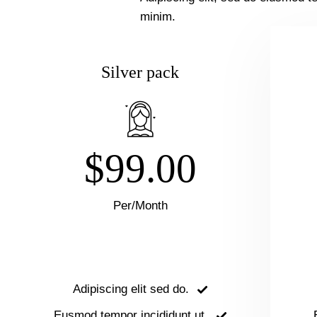
minim.
Silver pack
$99.00
Per/Month
Adipiscing elit sed do.
Eusmod tempor incididunt ut.