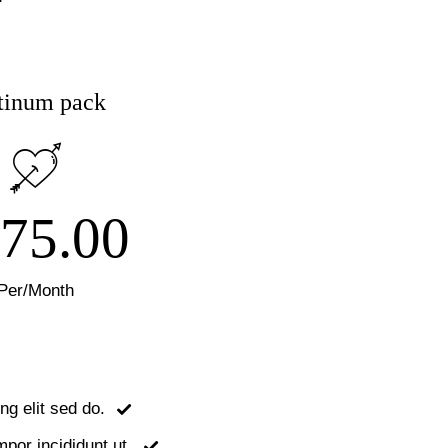
tinum pack
75.00
Per/Month
ng elit sed do.
or incididunt ut.