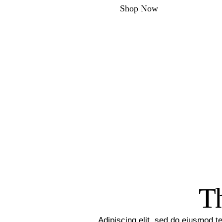
Shop Now
Th
Adipiscing elit, sed do eiusmod t