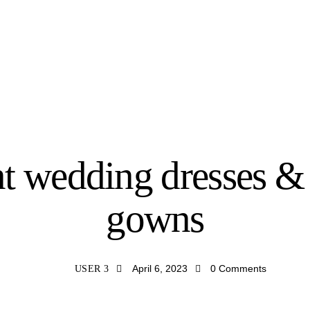
STORIES
t wedding dresses & 
gowns
April 6, 2023
0
Comments
USER 3