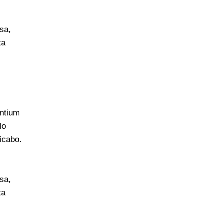
sa,
ta
antium
lo
licabo.
sa,
ta