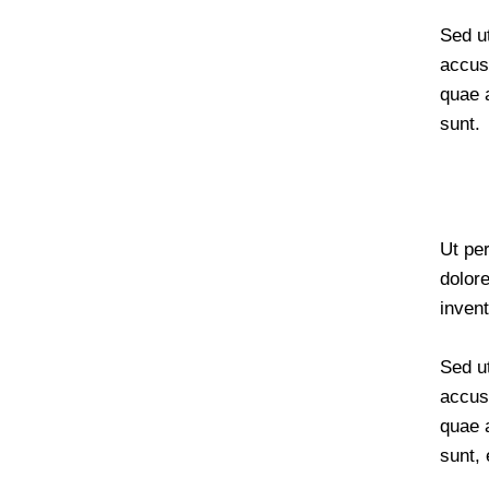
Sed ut
accus
quae a
sunt.
Ut pe
dolor
invent
Sed ut
accus
quae a
sunt, 