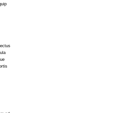
quip
nectus
ula
gue
rtis