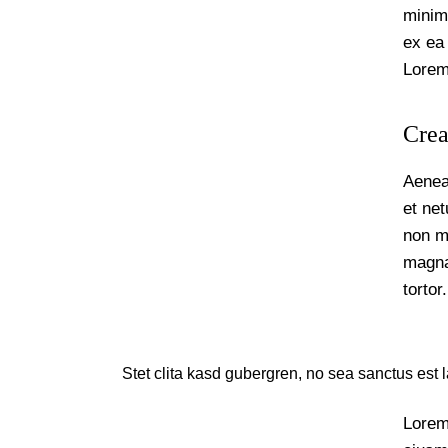
minim 
ex ea
Lorem 
Crea
Aenea
et ne
non mo
magna
tortor.
Stet clita kasd gubergren, no sea sanctus est 
Lorem 