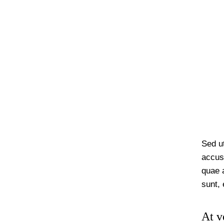
Sed ut
accus
quae a
sunt, 
At v