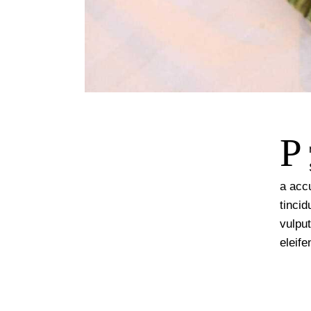
P
a accu
tinci
vulput
eleife