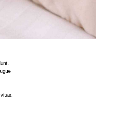
unt.
augue
 vitae,